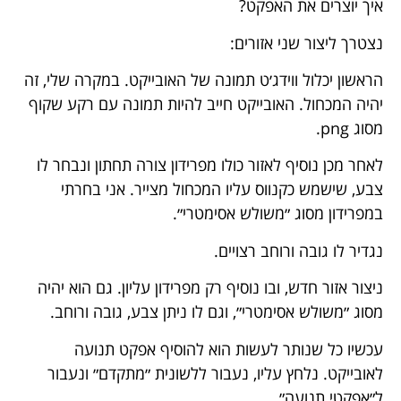
איך יוצרים את האפקט?
נצטרך ליצור שני אזורים:
הראשון יכלול ווידג׳ט תמונה של האובייקט. במקרה שלי, זה
יהיה המכחול. האובייקט חייב להיות תמונה עם רקע שקוף
מסוג png.
לאחר מכן נוסיף לאזור כולו מפרידון צורה תחתון ונבחר לו
צבע, שישמש כקנווס עליו המכחול מצייר. אני בחרתי
במפרידון מסוג ״משולש אסימטרי״.
נגדיר לו גובה ורוחב רצויים.
ניצור אזור חדש, ובו נוסיף רק מפרידון עליון. גם הוא יהיה
מסוג ״משולש אסימטרי״, וגם לו ניתן צבע, גובה ורוחב.
עכשיו כל שנותר לעשות הוא להוסיף אפקט תנועה
לאובייקט. נלחץ עליו, נעבור ללשונית ״מתקדם״ ונעבור
ל״אפקטי תנועה״.