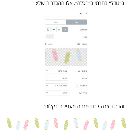
ב״גודל״ בחרתי ב״הכלה״. אלו ההגדרות שלי:
והנה נוצרה לנו הפרדה מעניינת בקלות: