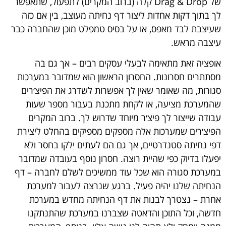
של Drag & Drop קלה (ברוב המקרים) לתפעול, שתאפשר
לך בתוך דקות אחדות ליצור דף נחיתה מעוצב, בין אם כזה
שעיצבת לבד מאפס, או על בסיס טמפלט מוכן שהחברה כבר
עיצבה מראש.
אופציה זאת מתאימה לבעלי עסקים רבים – אך גם בה
מסתתרים חסרונות. החסרון הראשון הוא שמדובר במערכות
סגורות, מה שאומר שאין לך אפשרות לשדרג את הפיצ׳רים
שהמערכת מציעה, או לקחת מתכנת בעבור מספר שעות
עבודה שייצור לך פיצ׳ר מיוחד שדרוש לך. ברוב המקרים
הפיצ׳רים שמערכות אלה מספקים מספיקים בהחלט ליצירת
דפי נחיתה סטנדרטיים, אך גם הם לעתים ילקו בחסר ולא
יפעלו בדיוק כפי שהיית רוצה. חסרון נוסף בעובדה שמדובר
במערכת סגורה הוא שכל עוד ממשיכים לשלם לחברה – דף
הנחיתה שלנו יהיה פעיל. ברגע שנרצה לעבור למערכת
אחרת – נצטרך לבנות את דף הנחיתה מחדש במערכת
חדשה, וכל התוכן והדאטה שצברנו במערכת שהתנתקנו