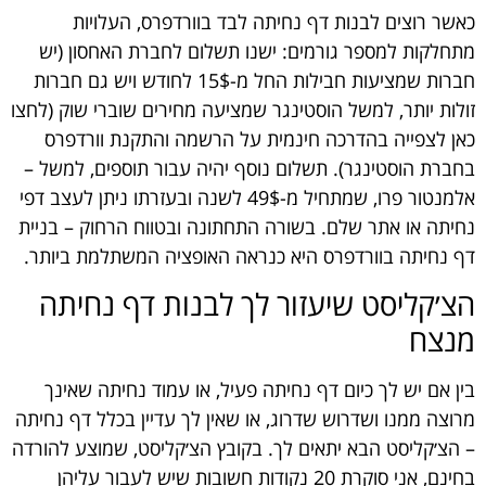
כאשר רוצים לבנות דף נחיתה לבד בוורדפרס, העלויות
מתחלקות למספר גורמים: ישנו תשלום לחברת האחסון (יש
חברות שמציעות חבילות החל מ-15$ לחודש ויש גם חברות
זולות יותר, למשל הוסטינגר שמציעה מחירים שוברי שוק (
לחצו
כאן לצפייה בהדרכה חינמית על הרשמה והתקנת וורדפרס
בחברת הוסטינגר
). תשלום נוסף יהיה עבור תוספים, למשל –
אלמנטור פרו, שמתחיל מ-49$ לשנה ובעזרתו ניתן לעצב דפי
נחיתה או אתר שלם. בשורה התחתונה ובטווח הרחוק – בניית
דף נחיתה בוורדפרס היא כנראה האופציה המשתלמת ביותר.
הצ׳קליסט שיעזור לך לבנות דף נחיתה
מנצח
בין אם יש לך כיום דף נחיתה פעיל, או עמוד נחיתה שאינך
מרוצה ממנו ושדרוש שדרוג, או שאין לך עדיין בכלל דף נחיתה
– הצ׳קליסט הבא יתאים לך. בקובץ הצ׳קליסט, שמוצע להורדה
בחינם, אני סוקרת 20 נקודות חשובות שיש לעבור עליהן