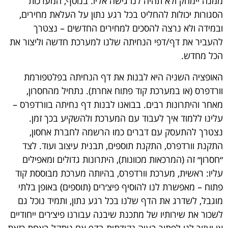
ממנה יימחק ולא תהיה לנו גישה אליו. בנוסף, המערכות
הסגורות יכולות להחליט בכל רגע נתון על העלאת מחירים,
ובמידה ולא נרצה להסכים למחירים החדשים – נצטרך
להעביר את דף/דפי הנחיתה שלנו למערכת חדשה וליצור את
הכל מחדש.
האופציה השניה היא לבנות את דף הנחיתה בפלטפורמת
וורדפרס (או במערכת קוד פתוח אחרת). נתחיל מהחסרון,
מאחר והיתרונות רבים. בבואנו לבנות דף נחיתה בוורדפרס –
עלינו ללמוד איך לעבוד עם המערכת ולהשקיע בכך זמן.
נצטרך להתעסק עם דברים כמו הרשמה לחברת אחסון,
התקנת וורדפרס, התקנת תוספים, תבנית עיצוב ועוד. לצד
״חסרון״ זה (המרכאות מכוונות), היתרונות גדולים ומאפילים
עליו: ראשית, מערכת וורדפרס, בהיותה מערכת מבוססת קוד
פתוח – מאפשרת לנו להוסיף פיצ׳רים (תוספים) באופן בלתי
מוגבל, לשדרג את הדף שלנו בכל רגע נתון, ותמיד נוכל גם
לשכור את שירותיו של מתכנת שיבנה עבורנו פיצ׳רים ייחודיים
או יעזור לנו לפתור בעיה נקודתית בדף אם ניתקל באחת כזאת.