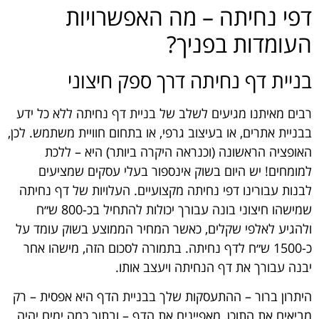
דפי נחיתה – מה האפשרויות
העומדות בפניך?
בניית דף נחיתה דרך ספק חיצוני
רבים מאיתנו מגיעים לשלב של בניית דף נחיתה ללא כל ידע
בבניית אתרים, או בעיצוב גרפי, או בתחום חוויית משתמש. לכן,
האופציה הראשונה (וכנראה היקרה ביותר) היא – ללכת
למומחים! יש היום בשוק אינספור בעלי עסקים שמציעים
לבנות עבורינו דפי נחיתה מקצועיים. העלויות של דף נחיתה
שמישהו חיצוני בונה עבורך יכולות להתחיל בכ-800 ש״ח
ולהגיע לאלפי שקלים, כאשר המחיר הממוצע בשוק עומד על
כ-1500 ש״ח לדף נחיתה. בתמורה לסכום הזה, מישהו אחר
יבנה עבורך את דף הנחיתה ויעצב אותו.
היתרון ברור – ההתעסקות שלך בבניית הדף היא אפסית – רק
מביאים את התוכן, מאפיינים את הדף – ובתוך כמה ימים יהיה