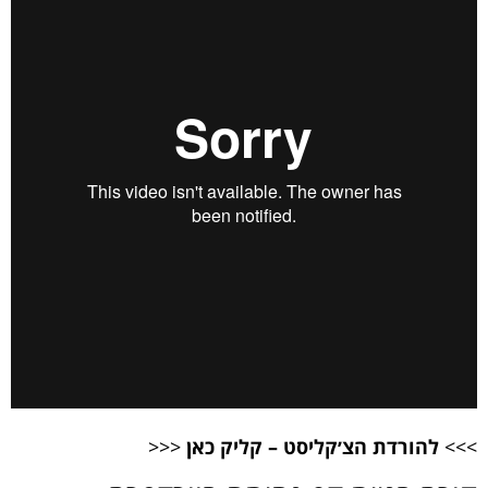
>>>
להורדת הצ׳קליסט – קליק כאן
<<<