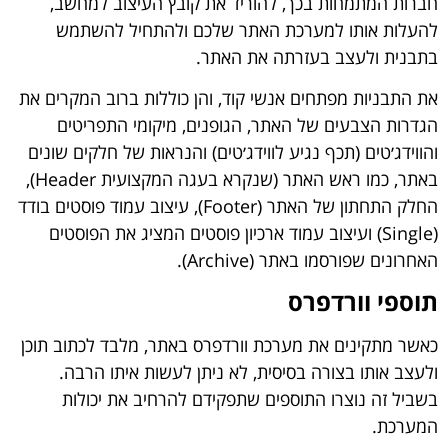
חברות המתמחות בכך, להוריד את קובץ העיצוב למחשב,
להעלות אותו למערכת האתר שלכם ולהתחיל להשתמש
בתבנית ולעצב בעזרתה את האתר.
את התבניות מפתחים אנשי קוד, והן כוללות ברוב המקרים את
הגדרות הצבעים של האתר, הגופנים, מיקומי התפריטים
והווידג׳טים (תכף נגיע לווידג׳טים) והנראות של חלקים שונים
באתר, כמו ראש האתר (שנקרא בעגה המקצועית Header),
החלק התחתון של האתר (Footer), עיצוב עמוד פוסטים בודד
(Single) ועיצוב עמוד ארכיון פוסטים המציג את הפוסטים
האחרונים שפורסמו באתר (Archive).
תוספי וורדפרס
כאשר מתקינים את מערכת וורדפרס באתר, מלבד לכתוב תוכן
ולעצב אותו בצורה בסיסית, לא ניתן לעשות איתו הרבה.
בשביל זה נוצרו התוספים שתפקידם להרחיב את יכולות
המערכת.