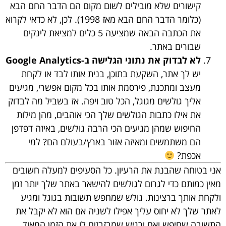
קישורים שלא מובילים לשום מקום הם הדבר החם הבא
(כלומר הדבר החם הבא מאז 1998). לכן, לא כדאי לקרוא
את הכתבה הבאה שמציעה
5 כלים למציאת לינקים
שבורים באתר
.
לא לבדוק את נתוני הגלישה ב-Google Analytics
יש לך אתר, השקעת בתוכן, בנית אותו לבד או לקחת
מעצב ומתכנת, פירסמת אותו בכל מקום אפשרי, מגיעים
אליך גולשים מגוגל, הכל טוב ויפה. אז בשביל מה לבדוק
את אילו כתבות הגולשים שלך הכי אוהבים, מהן מילות
החיפוש שמהן מגיעים הכי הרבה גולשים, באיזה דפדפן
הם משתמשים ומאיזה אזור בארץ/בעולם הם? למי
אכפת?
אני בטוחה שהבנת את הרעיון. כל הסעיפים למעלה חשובים
מאין כמותם כדי לגרום לגולשים להישאר באתר שלך יותר זמן
ולקחת אותך ברצינות. גולש שמחפש תשובות בגוגל ומגיע
לאתר שלך לא יחוס עליך אפילו לשניה אם הוא לא יקבל את
התשובה שחיפש ואם ירגיש שמבזבזים לו את הזמן המאוד