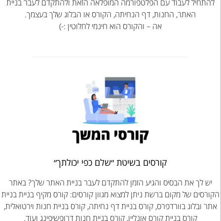
להתחיל לעבוד עם הפלטפורמה המופלאה הזאת ולהתקדם לעבר בניית
האתר, החנות, דף הנחיתה, הקורס או הבלוג שלך בעצמך.
אה – והקורס הוא חינמי לחלוטין :-)
קורסים בשיטת ״שלם כפי יכולתך״
יש לך את הבסיס והגיע הזמן להתקדם לעבר בניית האתר שלך? באתר
הקורסים של מקום ברשת ניתן למצוא מגוון קורסים: קורס מקיף בניית בניית
אתר ובלוג בוורדפרס, קורס בניית דף נחיתה, קורס בניית חנות וירטואלית,
קורס בניית קורס אונליין, קורס בניית חנות דרופשיפינג ועוד.