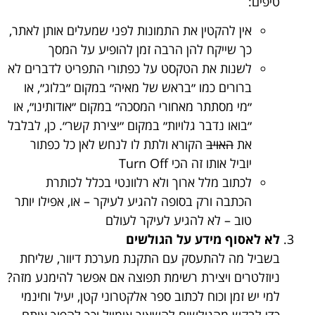
טיפים:
אין להקטין את התמונות לפני שמעלים אותן לאתר,
כך שייקח להן הרבה זמן להופיע על המסך
לשנות את הטקסט על כפתורי התפריט לדברים לא
ברורים כמו ״בראש של מאיה״ במקום ״בלוג״, או
״מי מסתתר מאחורי המסכה״ במקום ״אודותינו״, או
״בואו נדבר גלויות״ במקום ״יצירת קשר״. כן, לבלבל
את
האויב
הקורא ולתת לו לנחש לאן כל כפתור
יוביל אותו זה הכי Turn Off
לכתוב מלל ארוך ולא רלוונטי בכלל לכותרת
הכתבה ורק בסופה להגיע לעיקר – או, אפילו יותר
טוב – לא להגיע לעיקר לעולם
לא לאסוף מידע על הגולשים
בשביל מה להתעסק עם התקנת מערכת דיוור, שליחת
ניוזלטרים ויצירת רשימת תפוצה אם אפשר להימנע מזה?
למי יש זמן וכוח לכתוב ספר אלקטרוני קטן, יעיל וחינמי
כדי לבקש מהגולשים להשאיר אימייל וכך להפוך אותם