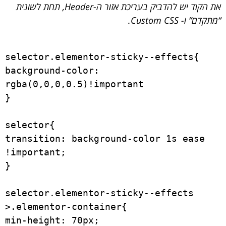
את הקוד יש להדביק בעריכת אזור ה-Header, תחת לשונית
“מתקדם” ו- Custom CSS.
selector.elementor-sticky--effects{

background-color: 
rgba(0,0,0,0.5)!important

}

selector{

transition: background-color 1s ease 
!important;

}

selector.elementor-sticky--effects 
>.elementor-container{

min-height: 70px;
