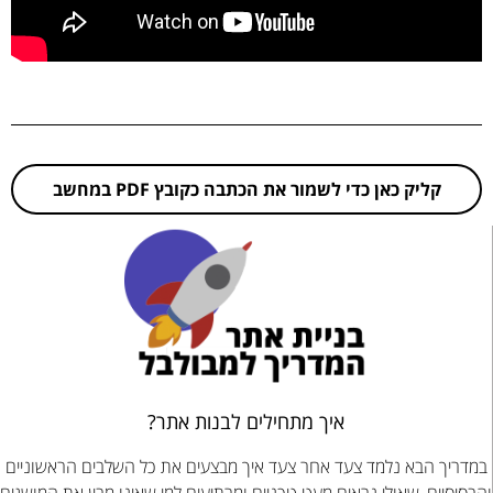
קליק כאן כדי לשמור את הכתבה כקובץ PDF במחשב
איך מתחילים לבנות אתר?
במדריך הבא נלמד צעד אחר צעד איך מבצעים את כל השלבים הראשוניים
והבסיסיים, שאולי נראים מעט טכניים ומרתיעים למי שאינו מבין את המושגים